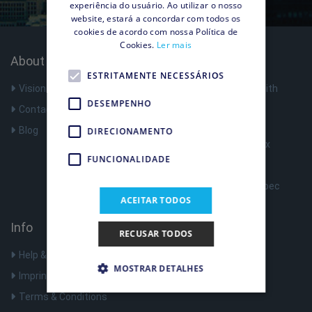
experiência do usuário. Ao utilizar o nosso
website, estará a concordar com todos os
cookies de acordo com nossa Política de
Cookies.
Ler mais
About Us
Products
ESTRITAMENTE NECESSÁRIOS
Vision
Surf anonymously with
Shellfire VPN
DESEMPENHO
Contact
VPN Router
Blog
DIRECIONAMENTO
Register Shellfire Box
FUNCIONALIDADE
Optimize Nat Type
Shellfire Box Tech Spec
ACEITAR TODOS
Info
RECUSAR TODOS
Help & Support
MOSTRAR DETALHES
Imprint
Terms & Conditions