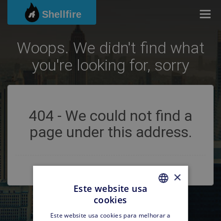
Shellfire
Togg
Woops. We didn't find what
you're looking for, sorry
404 - We could not find a
page under this address.
×
Este website usa
cookies
PORTUGUESE
Este website usa cookies para melhorar a
PORTUGUESE