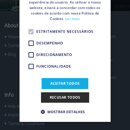
experiência do usuário. Ao utilizar o nosso
website, estará a concordar com todos os
cookies de acordo com nossa Política de
Cookies.
Ler mais
About Us
Products
ESTRITAMENTE NECESSÁRIOS
Vision
Surf anonymously with
Shellfire VPN
DESEMPENHO
Contact
VPN Router
Blog
DIRECIONAMENTO
Register Shellfire Box
FUNCIONALIDADE
Optimize Nat Type
Shellfire Box Tech Spec
ACEITAR TODOS
Info
RECUSAR TODOS
Help & Support
MOSTRAR DETALHES
Imprint
Terms & Conditions